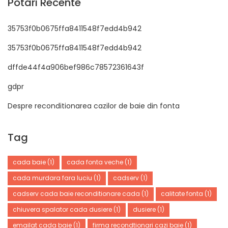
Potari Recente
35753f0b0675ffa8411548f7edd4b942
35753f0b0675ffa8411548f7edd4b942
dffde44f4a906bef986c78572361643f
gdpr
Despre reconditionarea cazilor de baie din fonta
Tag
cada baie
(1)
cada fonta veche
(1)
cada murdara fara luciu
(1)
cadserv
(1)
cadserv cada baie reconditionare cada
(1)
calitate fonta
(1)
chiuvera spalator cada dusiere
(1)
dusiere
(1)
emailat cada baie
(1)
firma recondtionari cazi baie
(1)