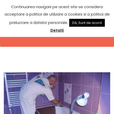
CADSERV
Continuarea navigarii pe acest site se considera
acceptare a politicii de utilizare a cookies si a politicii de
Reconditionari cazi baie si emailat
prelucrare a datelor personale.
DA, Sunt de acord
Detalii
PRETURI