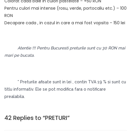
Colorat cada baie in culori pastelate – +50 RON
Pentru culori mai intense (rosu, verde, portocaliu etc.) – 100
RON
Decapare cada , in cazul in care a mai fost vopsita – 150 lei
Atentie !!! Pentru Bucuresti preturile sunt cu 30 RON mai
mari pe bucata.
* Preturile afisate sunt in lei , contin TVA 19 % si sunt cu
titlu informativ. Ele se pot modifica fara o notificare
prealabila.
42 Replies to “PRETURI”