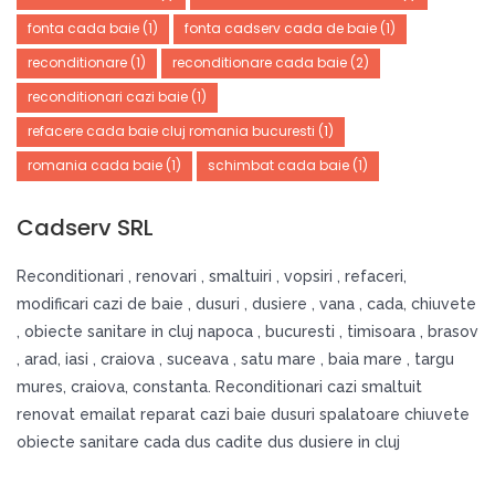
fonta cada baie
(1)
fonta cadserv cada de baie
(1)
reconditionare
(1)
reconditionare cada baie
(2)
reconditionari cazi baie
(1)
refacere cada baie cluj romania bucuresti
(1)
romania cada baie
(1)
schimbat cada baie
(1)
Cadserv SRL
Reconditionari , renovari , smaltuiri , vopsiri , refaceri,
modificari cazi de baie , dusuri , dusiere , vana , cada, chiuvete
, obiecte sanitare in cluj napoca , bucuresti , timisoara , brasov
, arad, iasi , craiova , suceava , satu mare , baia mare , targu
mures, craiova, constanta. Reconditionari cazi smaltuit
renovat emailat reparat cazi baie dusuri spalatoare chiuvete
obiecte sanitare cada dus cadite dus dusiere in cluj