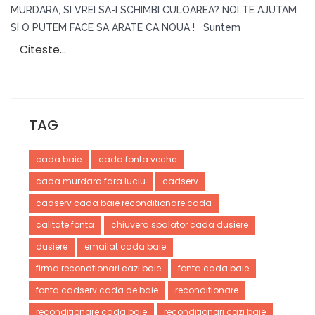
MURDARA, SI VREI SA-I SCHIMBI CULOAREA? NOI TE AJUTAM
SI O PUTEM FACE SA ARATE CA NOUA ! Suntem
Citeste…
TAG
cada baie
cada fonta veche
cada murdara fara luciu
cadserv
cadserv cada baie reconditionare cada
calitate fonta
chiuvera spalator cada dusiere
dusiere
emailat cada baie
firma recondtionari cazi baie
fonta cada baie
fonta cadserv cada de baie
reconditionare
reconditionare cada baie
reconditionari cazi baie