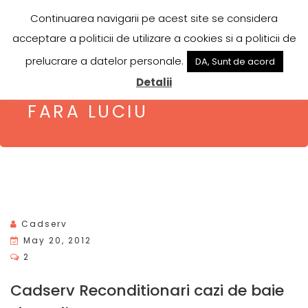
CADSERV
Continuarea navigarii pe acest site se considera
acceptare a politicii de utilizare a cookies si a politicii de
Reconditionari cazi baie si emailat
prelucrare a datelor personale.
DA, Sunt de acord
Detalii
TAG:
CADA MURDARA
FARA LUCIU
Cadserv
P
May 20, 2012
O
2
S
Cadserv Reconditionari cazi de baie
T
E