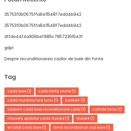
35753f0b0675ffa8411548f7edd4b942
35753f0b0675ffa8411548f7edd4b942
dffde44f4a906bef986c78572361643f
gdpr
Despre reconditionarea cazilor de baie din fonta
Tag
cada baie
(1)
cada fonta veche
(1)
cada murdara fara luciu
(1)
cadserv
(1)
cadserv cada baie reconditionare cada
(1)
calitate fonta
(1)
chiuvera spalator cada dusiere
(1)
dusiere
(1)
emailat cada baie
(1)
firma recondtionari cazi baie
(1)