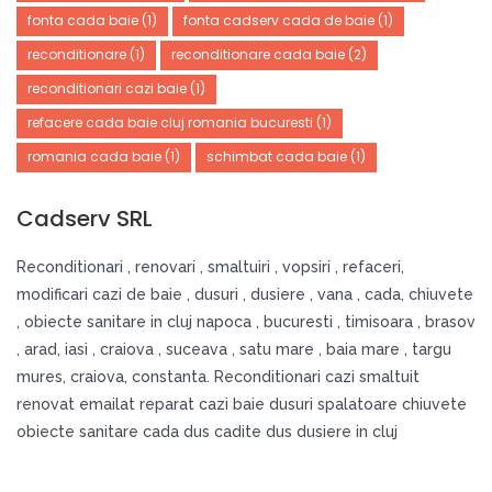
fonta cada baie
(1)
fonta cadserv cada de baie
(1)
reconditionare
(1)
reconditionare cada baie
(2)
reconditionari cazi baie
(1)
refacere cada baie cluj romania bucuresti
(1)
romania cada baie
(1)
schimbat cada baie
(1)
Cadserv SRL
Reconditionari , renovari , smaltuiri , vopsiri , refaceri,
modificari cazi de baie , dusuri , dusiere , vana , cada, chiuvete
, obiecte sanitare in cluj napoca , bucuresti , timisoara , brasov
, arad, iasi , craiova , suceava , satu mare , baia mare , targu
mures, craiova, constanta. Reconditionari cazi smaltuit
renovat emailat reparat cazi baie dusuri spalatoare chiuvete
obiecte sanitare cada dus cadite dus dusiere in cluj